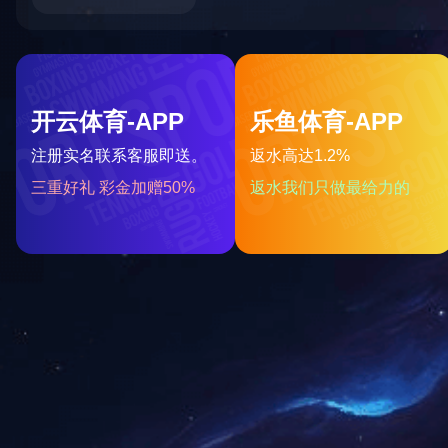
公司简介
星空网·网站登录官网入口-星空(中国) 简介 星空网
国家大型煤炭企业，济源市重点工业企业。前身为始建于1
第一家国有企业，是济源工业的长子，闻名全国的“五小工
有限责任公司，2018年组建成星空网·网站登录官网入口-
省济源市克井镇境内，占地面积90万平.....
详细>>