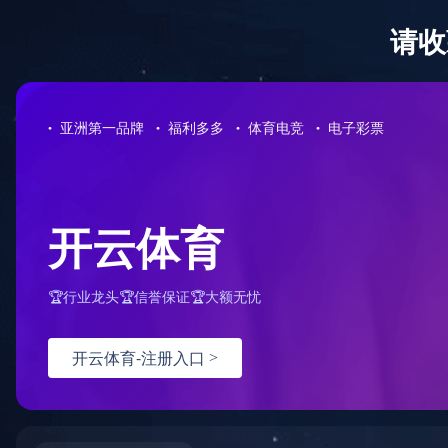
星空网·网站登录官网入口