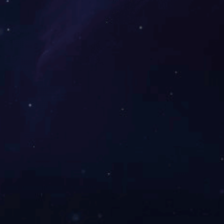
01]
[氧化锌LT-95S]
[氧化锌LT-95
锌]
[优质无纺布]
[湿巾]