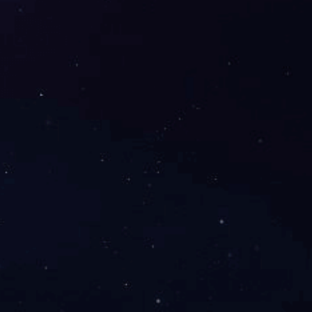
+
G]
[氧化锌LT-01]
[美容专用棉柔巾]
关闭