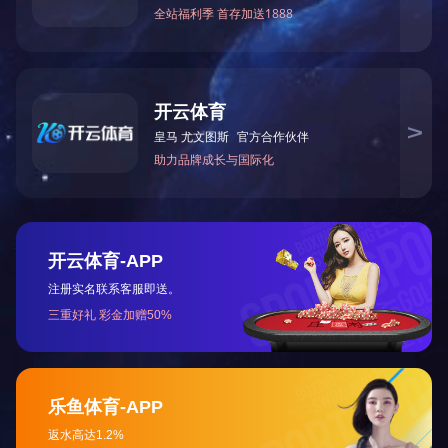
的职工运动盛会
女子跳绳赛场，
比赛中，办公室
队、掘进队、安
显匠心与智慧，
集团机关、
球、夹玻璃珠、
搏、配合默契；
深了职工间的深
三、以赛促干
此次“迎五一
年”建设、凝心
奋进力量、锤炼
动精神、工匠精
重任，全力投身