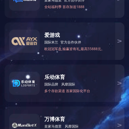
煤炭
职
行
一、上下联动
本次运动会覆
施，打造了一场
四足”等考验团
时增设夹玻璃珠
放松身心、增进
电 话：0391-6701389
二、赛场拼搏
传 真：0391-6701331
济煤一矿运
邮 编：459001
索、凝心聚力，
邮 箱：jymybgs@163.com
激烈角逐，综采
销售电话：0391-6701315
手步调一致、默
地 址：河南省济源市克井镇
导现场为获奖团