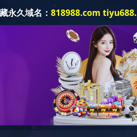
星空网·网站登
公司简介
产品展示
星空网·网
录官网入口-星
录官网入
空(中国)