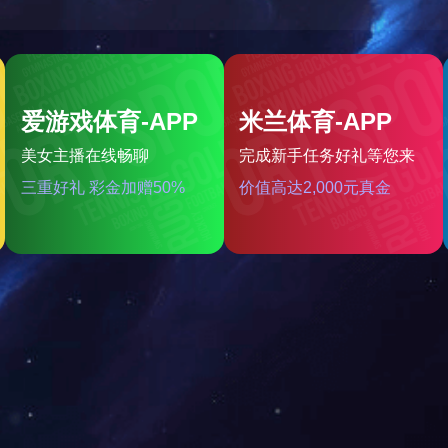
入煤矿，荒凉的工作环境，陌生的专业知识和一眼望不到
领导和同事们热情的态度，让我适应了工作环境，在这里
济煤人”，在他们口中，我了解到了许多井下的相关知识。
了尽快适应新的岗位，我努力学习专业知识与技能，不断
在刚开始学习专业知识的这段时间里，我也时常想离开这不
知识和丰富的经验来指引我的日常工作，使我很快融入矿
的浓浓善意的同时，我也对我的未来充满了憧憬。
是建矿72周年，也是公司“用十年时间再造一个新济煤”
进退，严格执行董事长“过紧日子苦日子，坚决不能混日子
先，要端正工作态度，要对得起领导的信任，对得起公司
遇到问题，一定要推开门、迈开腿，到一线去，到解决实
，要有责任心，8小时工作制，24小时责任制，这点，
出了问题，那些“老济煤人”都会第一时间到现场，排查问
在基层开花结果的表现，这是非常值得我学习的一点。