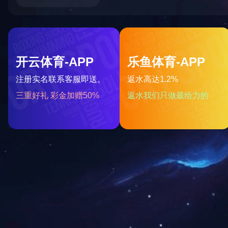
煤炭
初
但公司
的“老
为
隔山，
专业的
到大家
今年
企业共
电 话：0391-6701389
首
传 真：0391-6701331
要学，
邮 编：459001
本事。
邮 箱：jymybgs@163.com
其次
销售电话：0391-6701315
下一线
地 址：河南省济源市克井镇
网入口