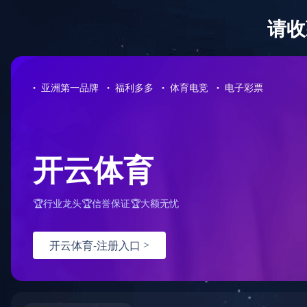
星空网·网站登录官网入口