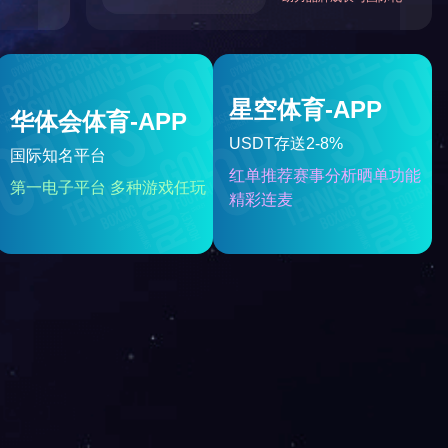
头的大山，这些都让我几次三番打起退堂鼓。
，我遇到了许多专业知识过硬，实战经验丰富
提升自己的水平，力求能早日入行，但隔行如
毛之地。幸运的是，这些“老济煤人”用他们
山的建设行列。当时正值建矿70周年，在感受
的破局之年，当下，经济形势低迷，我们要同
”的思想。
给予我成长的平台，工作中有不懂就要问，就
际问题的现场上去，只有这样我们才能学到真
在我来济煤的这段时间里我深有体会，只要井
题，解决问题。这无疑是星空网·网站登录官